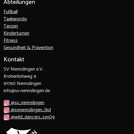
Abteilungen
Fußball
Taekwondo
Tanzen
Kinderturnen
Fitness
Gesundheit & Prävention
Kontakt
SV Nennslingen e.V.
Krohenlohweg 9
91790 Nennslingen
info@sv-nennslingen.de
@sv_nennslingen
@svnennslingen_tkd
@wild_dancers_svn09