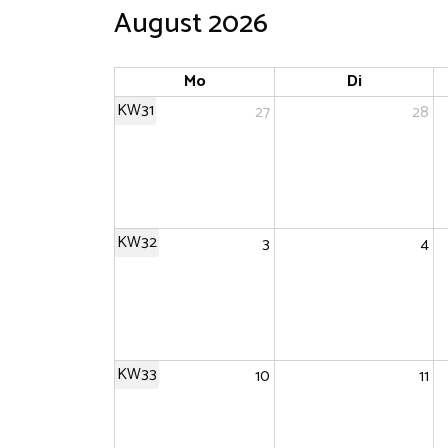
August 2026
Mo
Di
KW31
27
28
KW32
3
4
KW33
10
11