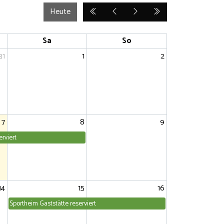
Heute
Sa
So
31
1
2
7
8
9
rviert
14
15
16
Sportheim Gaststätte reserviert