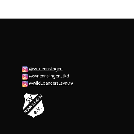
@sv_nennslingen
@svnennslingen_tkd
@wild_dancers_svn09