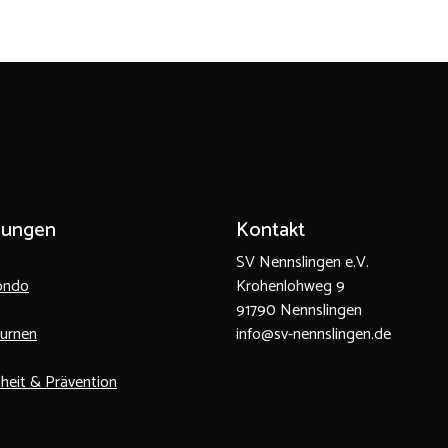
lungen
Kontakt
SV Nennslingen e.V.
ondo
Krohenlohweg 9
91790 Nennslingen
turnen
info@sv-nennslingen.de
heit & Prävention