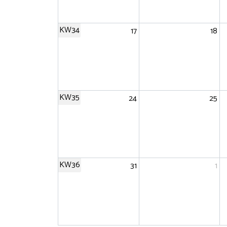
KW34
17
18
KW35
24
25
KW36
31
1