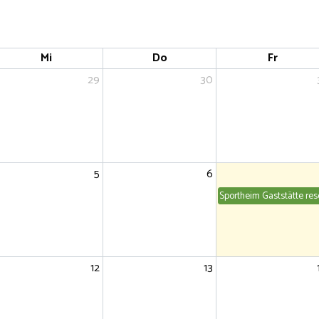
Mi
Do
Fr
29
30
5
6
Sportheim Gaststätte rese
12
13