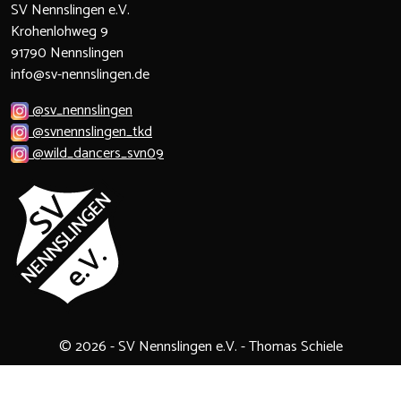
SV Nennslingen e.V.
Krohenlohweg 9
91790 Nennslingen
info@sv-nennslingen.de
@sv_nennslingen
@svnennslingen_tkd
@wild_dancers_svn09
© 2026 - SV Nennslingen e.V. - Thomas Schiele